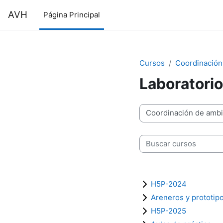
Salta al contenido principal
AVH
Página Principal
Cursos
Coordinación
Laboratori
Categorías
Buscar cursos
H5P-2024
Areneros y prototip
H5P-2025